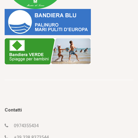
Contatti
0974355434
+39 338 8373544